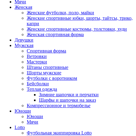
Мячи
Женская
Женские футболки, поло, майки
Женские спортивные юбки, шорты, тайтсы, трико,
капри
Женские спортивные костюмы, толстовки, худи
Женская спортивная форма
Девушки
Мужская
Спортивная форма
Ветровки
Мастерки
Штаны спортивные
Шорты мужские
Футболки с воротником
Бейсболки
Теплая одежда
Зимние шапочки и перчатки
Шарфы и шапочки на заказ
Компрессионное и термобелье
Юноши
Юноши
Мячи
Lotto
Футбольная экиппировка Lotto