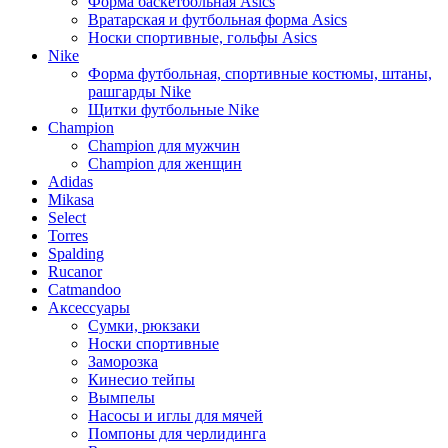
Форма баскетбольная Asics
Вратарская и футбольная форма Asics
Носки спортивные, гольфы Asics
Nike
Форма футбольная, спортивные костюмы, штаны,
рашгарды Nike
Щитки футбольные Nike
Champion
Champion для мужчин
Champion для женщин
Adidas
Mikasa
Select
Torres
Spalding
Rucanor
Catmandoo
Аксессуары
Сумки, рюкзаки
Носки спортивные
Заморозка
Кинесио тейпы
Вымпелы
Насосы и иглы для мячей
Помпоны для черлидинга