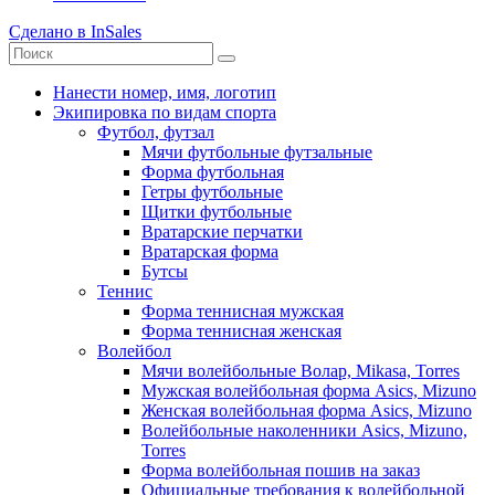
Сделано в InSales
Нанести номер, имя, логотип
Экипировка по видам спорта
Футбол, футзал
Мячи футбольные футзальные
Форма футбольная
Гетры футбольные
Щитки футбольные
Вратарские перчатки
Вратарская форма
Бутсы
Теннис
Форма теннисная мужская
Форма теннисная женская
Волейбол
Мячи волейбольные Волар, Mikasa, Torres
Мужская волейбольная форма Asics, Mizuno
Женская волейбольная форма Asics, Mizuno
Волейбольные наколенники Asics, Mizuno,
Torres
Форма волейбольная пошив на заказ
Официальные требования к волейбольной