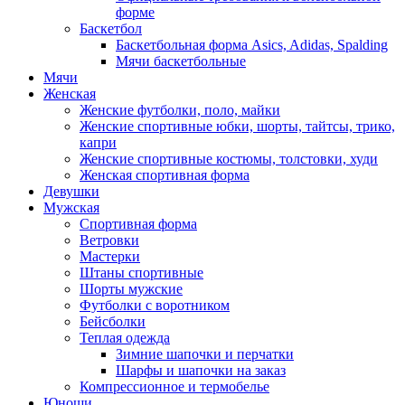
форме
Баскетбол
Баскетбольная форма Asics, Adidas, Spalding
Мячи баскетбольные
Мячи
Женская
Женские футболки, поло, майки
Женские спортивные юбки, шорты, тайтсы, трико,
капри
Женские спортивные костюмы, толстовки, худи
Женская спортивная форма
Девушки
Мужская
Спортивная форма
Ветровки
Мастерки
Штаны спортивные
Шорты мужские
Футболки с воротником
Бейсболки
Теплая одежда
Зимние шапочки и перчатки
Шарфы и шапочки на заказ
Компрессионное и термобелье
Юноши