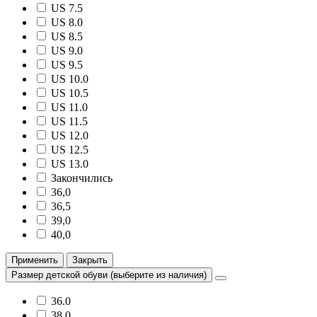
US 7.5
US 8.0
US 8.5
US 9.0
US 9.5
US 10.0
US 10.5
US 11.0
US 11.5
US 12.0
US 12.5
US 13.0
Закончились
36,0
36,5
39,0
40,0
Применить
Закрыть
Размер детской обуви (выберите из наличия)
36.0
38.0