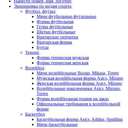
Нанести номер, имя, логотип
Экипировка по видам спорта
Футбол, футзал
Мячи футбольные футзальные
Форма футбольная
Гетры футбольные
Щитки футбольные
Вратарские перчатки
Вратарская форма
Бутсы
Теннис
Форма теннисная мужская
Форма теннисная женская
Волейбол
Мячи волейбольные Волар, Mikasa, Torres
Мужская волейбольная форма Asics, Mizuno
Женская волейбольная форма Asics, Mizuno
Волейбольные наколенники Asics, Mizuno,
Torres
Форма волейбольная пошив на заказ
Официальные требования к волейбольной
форме
Баскетбол
Баскетбольная форма Asics, Adidas, Spalding
Мячи баскетбольные