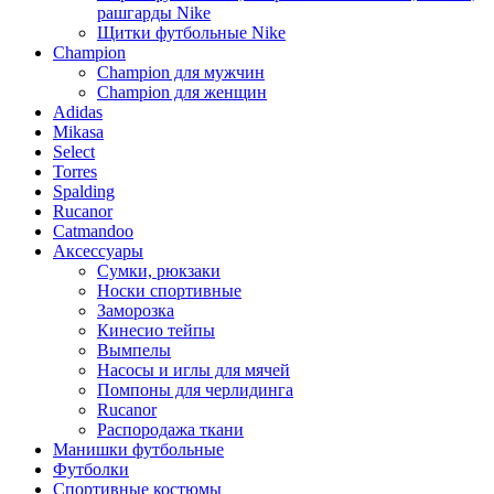
рашгарды Nike
Щитки футбольные Nike
Champion
Champion для мужчин
Champion для женщин
Adidas
Mikasa
Select
Torres
Spalding
Rucanor
Catmandoo
Аксессуары
Сумки, рюкзаки
Носки спортивные
Заморозка
Кинесио тейпы
Вымпелы
Насосы и иглы для мячей
Помпоны для черлидинга
Rucanor
Распородажа ткани
Манишки футбольные
Футболки
Спортивные костюмы