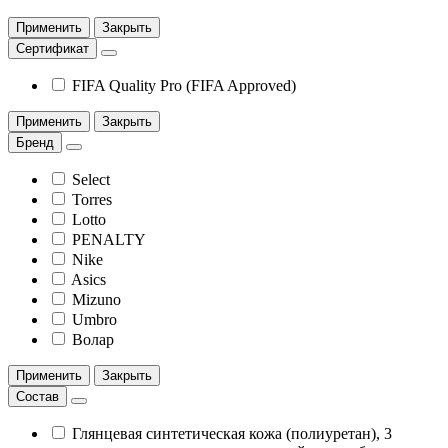
Применить
Закрыть
Сертификат
FIFA Quality Pro (FIFA Approved)
Применить
Закрыть
Бренд
Select
Torres
Lotto
PENALTY
Nike
Asics
Mizuno
Umbro
Волар
Применить
Закрыть
Состав
Глянцевая синтетическая кожа (полиуретан), 3