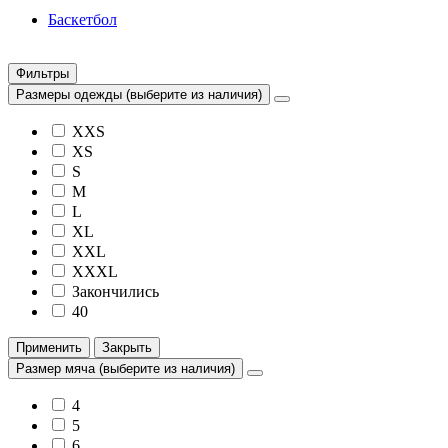
Баскетбол
Фильтры
Размеры одежды (выберите из наличия)
XXS
XS
S
M
L
XL
XXL
XXXL
Закончились
40
Применить
Закрыть
Размер мяча (выберите из наличия)
4
5
6