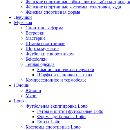
Женские спортивные юбки, шорты, тайтсы, трико, 
Женские спортивные костюмы, толстовки, худи
Женская спортивная форма
Девушки
Мужская
Спортивная форма
Ветровки
Мастерки
Штаны спортивные
Шорты мужские
Футболки с воротником
Бейсболки
Теплая одежда
Зимние шапочки и перчатки
Шарфы и шапочки на заказ
Компрессионное и термобелье
Юноши
Юноши
Мячи
Lotto
Футбольная экиппировка Lotto
Гетры и щитки футбольные Lotto
Форма футбольная Lotto
Бутсы Lotto
Костюмы спортивные Lotto