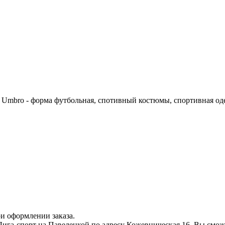
Umbro - форма футбольная, спотивный костюмы, спортивная од
и оформлении заказа.
ига-спорт на Павелецкой по адресу Кожевническая 16. Вы смо