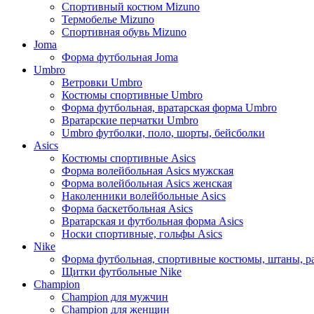
Спортивный костюм Mizuno
Термобелье Mizuno
Спортивная обувь Mizuno
Joma
Форма футбольная Joma
Umbro
Ветровки Umbro
Костюмы спортивные Umbro
Форма футбольная, вратарская форма Umbro
Вратарские перчатки Umbro
Umbro футболки, поло, шорты, бейсболки
Asics
Костюмы спортивные Asics
Форма волейбольная Asics мужская
Форма волейбольная Asics женская
Наколенники волейбольные Asics
Форма баскетбольная Asics
Вратарская и футбольная форма Asics
Носки спортивные, гольфы Asics
Nike
Форма футбольная, спортивные костюмы, штаны, р
Щитки футбольные Nike
Champion
Champion для мужчин
Champion для женщин