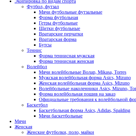
Экипировка по видам спорта
Футбол, футзал
Мячи футбольные футзальные
Форма футбольная
Гетры футбольные
Щитки футбольные
Вратарские перчатки
Вратарская форма
Бутсы
Теннис
Форма теннисная мужская
Форма теннисная женская
Волейбол
Мячи волейбольные Волар, Mikasa, Torres
Мужская волейбольная форма Asics, Mizuno
Женская волейбольная форма Asics, Mizuno
Волейбольные наколенники Asics, Mizuno, Tor
Форма волейбольная пошив на заказ
Официальные требования к волейбольной фо
Баскетбол
Баскетбольная форма Asics, Adidas, Spalding
Мячи баскетбольные
Мячи
Женская
Женские футболки, поло, майки