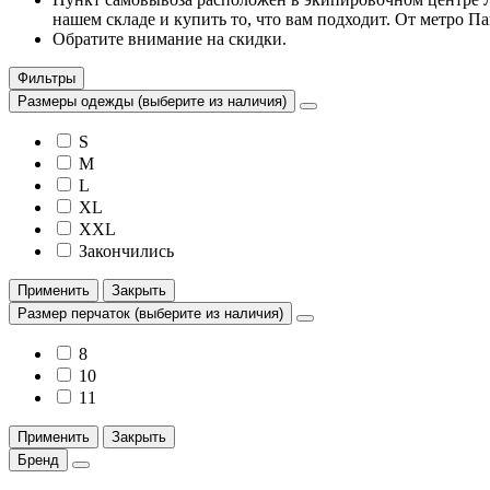
нашем складе и купить то, что вам подходит. От метро Па
Обратите внимание на скидки.
Фильтры
Размеры одежды (выберите из наличия)
S
M
L
XL
XXL
Закончились
Применить
Закрыть
Размер перчаток (выберите из наличия)
8
10
11
Применить
Закрыть
Бренд