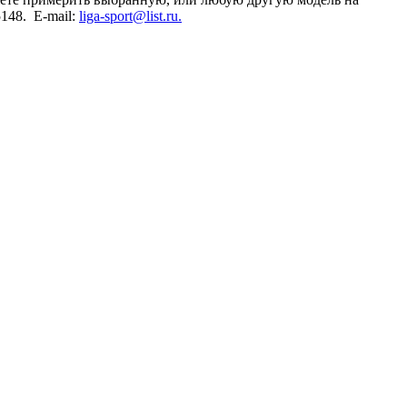
5148. E-mail:
liga-sport@list.ru.