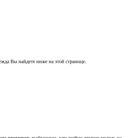
ежда Вы найдете ниже на этой странице.
жете примерить выбранную, или любую другую модель на