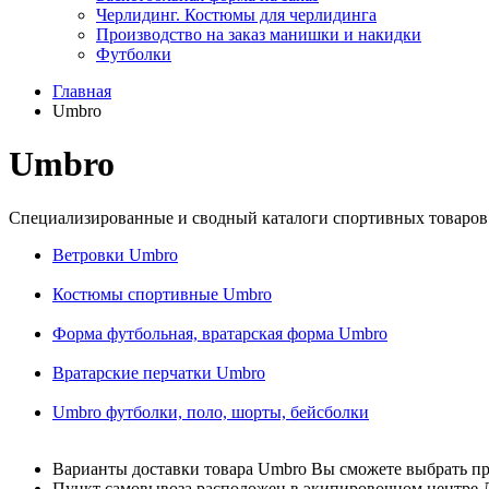
Черлидинг. Костюмы для черлидинга
Производство на заказ манишки и накидки
Футболки
Главная
Umbro
Umbro
Специализированные и сводный каталоги спортивных товаров 
Ветровки Umbro
Костюмы спортивные Umbro
Форма футбольная, вратарская форма Umbro
Вратарские перчатки Umbro
Umbro футболки, поло, шорты, бейсболки
Варианты доставки товара Umbro Вы сможете выбрать пр
Пункт самовывоза расположен в экипировочном центре Л