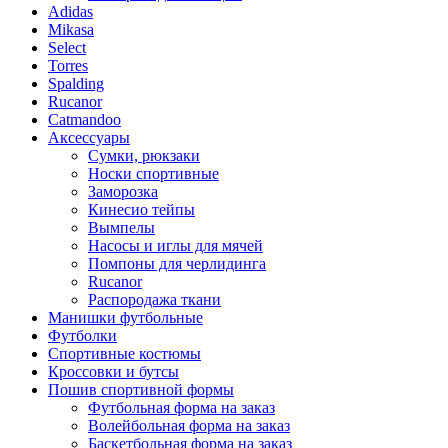
Adidas
Mikasa
Select
Torres
Spalding
Rucanor
Catmandoo
Аксессуары
Сумки, рюкзаки
Носки спортивные
Заморозка
Кинесио тейпы
Вымпелы
Насосы и иглы для мячей
Помпоны для черлидинга
Rucanor
Распородажа ткани
Манишки футбольные
Футболки
Спортивные костюмы
Кроссовки и бутсы
Пошив спортивной формы
Футбольная форма на заказ
Волейбольная форма на заказ
Баскетбольная форма на заказ