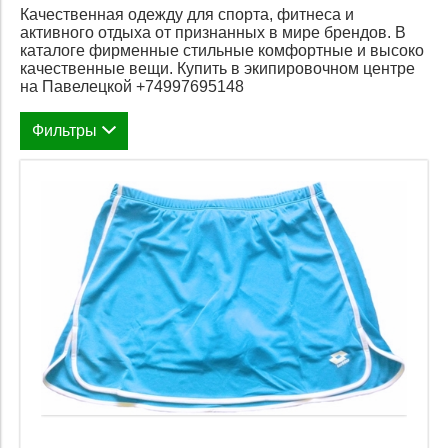
Качественная одежду для спорта, фитнеса и
активного отдыха от признанных в мире брендов. В
каталоге фирменные стильные комфортные и высоко
качественные вещи. Купить в экипировочном центре
на Павелецкой +74997695148
Фильтры
Размеры одежды (выберите из наличия)
Метка
XS
Бренд
Hi-Tech
S
Цена
Lotto
M
Применить
Закрыть
L
Применить
Закрыть
2 240
4 600
XL
2240
4600