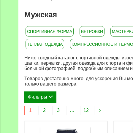
Мужская
СПОРТИВНАЯ ФОРМА
ВЕТРОВКИ
МАСТЕРК
ТЕПЛАЯ ОДЕЖДА
КОМПРЕССИОННОЕ И ТЕРМО
Ниже сводный каталог спортивной одежды извест
шапки, перчатки, другая одежда для спорта и ф
большой фотографией, подробным описанием и к
Товаров достаточно много, для ускорения Вы м
только вашего размера.
Фильтры
1
2
3
…
12
Размеры одежды (выберите из наличия)
Ра
XS
Размер носков (выберите из наличия)
Разм