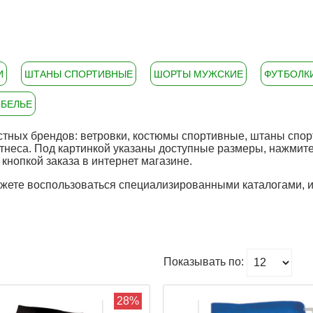
И
ШТАНЫ СПОРТИВНЫЕ
ШОРТЫ МУЖСКИЕ
ФУТБОЛК
БЕЛЬЕ
ных брендов: ветровки, костюмы спортивные, штаны спорти
итнеса. Под картинкой указаны доступные размеры, нажмите 
нопкой заказа в интернет магазине.
ожете воспользоваться специализированными каталогами, 
Показывать по:
змер перчаток (выберите из наличия)
10
еры детской одежды
Метка
Бренд
Цена
28%