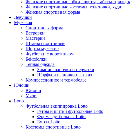
Женские спортивные юбки, шорты, тайтсы, трико, 
Женские спортивные костюмы, толстовки, худи
Женская спортивная форма
Девушки
Мужская
Спортивная форма
Ветровки
Мастерки
Штаны спортивные
Шорты мужские
Футболки с воротником
Бейсболки
Теплая одежда
Зимние шапочки и перчатки
Шарфы и шапочки на заказ
Компрессионное и термобелье
Юноши
Юноши
Мячи
Lotto
Футбольная экиппировка Lotto
Гетры и щитки футбольные Lotto
Форма футбольная Lotto
Бутсы Lotto
Костюмы спортивные Lotto