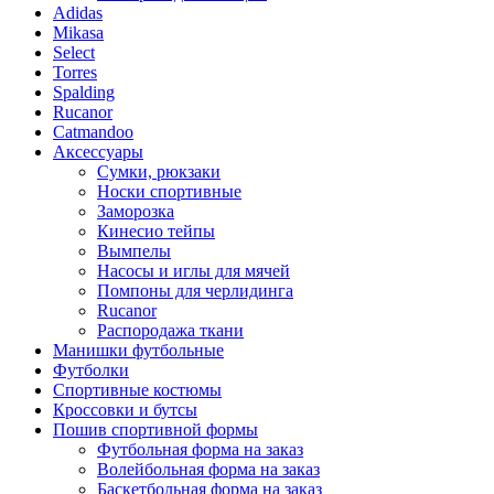
Adidas
Mikasa
Select
Torres
Spalding
Rucanor
Catmandoo
Аксессуары
Сумки, рюкзаки
Носки спортивные
Заморозка
Кинесио тейпы
Вымпелы
Насосы и иглы для мячей
Помпоны для черлидинга
Rucanor
Распородажа ткани
Манишки футбольные
Футболки
Спортивные костюмы
Кроссовки и бутсы
Пошив спортивной формы
Футбольная форма на заказ
Волейбольная форма на заказ
Баскетбольная форма на заказ