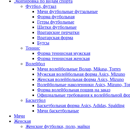
Экипировка по видам спорта
Футбол, футзал
Мячи футбольные футзальные
Форма футбольная
Гетры футбольные
Щитки футбольные
Вратарские перчатки
Вратарская форма
Бутсы
Теннис
Форма теннисная мужская
Форма теннисная женская
Волейбол
Мячи волейбольные Волар, Mikasa, Torres
Мужская волейбольная форма Asics, Mizuno
Женская волейбольная форма Asics, Mizuno
Волейбольные наколенники Asics, Mizuno, Tor
Форма волейбольная пошив на заказ
Официальные требования к волейбольной фо
Баскетбол
Баскетбольная форма Asics, Adidas, Spalding
Мячи баскетбольные
Мячи
Женская
Женские футболки, поло, майки