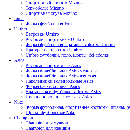
Спортивный костюм Mizuno
Термобелье Mizuno
Спортивная обувь Mizuno
Joma
Форма футбольная Joma
Umbro
Ветровки Umbro
Костюмы спортивные Umbro
Форма футбольная, вратарская форма Umbro
Вратарские перчатки Umbro
Umbro футболки, поло, шорты, бейсболки
Asics
Костюмы спортивные Asics
Форма волейбольная Asics мужская
Форма волейбольная Asics женская
Наколенники волейбольные Asics
Форма баскетбольная Asics
Вратарская и футбольная форма Asics
Носки спортивные, гольфы Asics
Nike
Форма футбольная, спортивные костюмы, штаны, р
Щитки футбольные Nike
Champion
Champion для мужчин
Champion для женщин