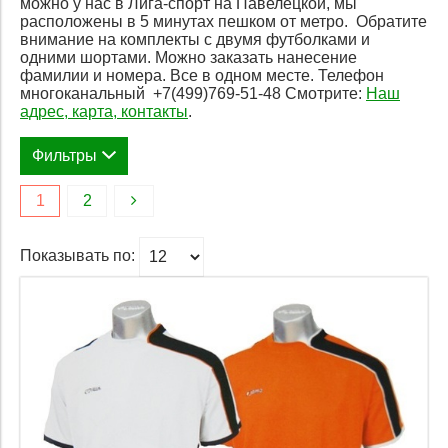
можно у нас в Лига-спорт на Павелецкой, мы
расположены в 5 минутах пешком от метро. Обратите
внимание на комплекты с двумя футболками и
одними шортами. Можно заказать нанесение
фамилии и номера. Все в одном месте. Телефон
многоканальный +7(499)769-51-48 Смотрите:
Наш
адрес, карта, контакты
.
Фильтры
1
2
Размеры одежды (выберите из наличия)
Цена
S
Показывать по:
L
3 600
4 070
XL
3600
4070
Закончились
Применить
Закрыть
Применить
Закрыть