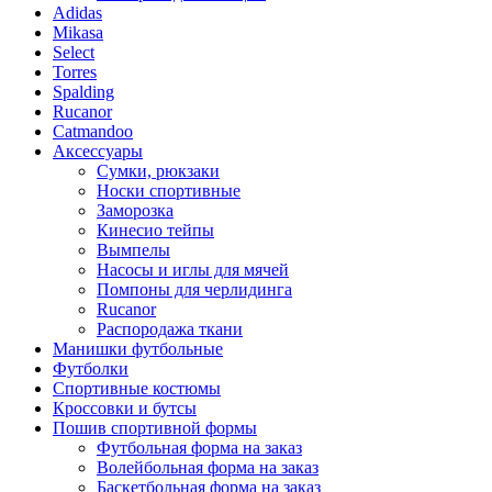
Adidas
Mikasa
Select
Torres
Spalding
Rucanor
Catmandoo
Аксессуары
Сумки, рюкзаки
Носки спортивные
Заморозка
Кинесио тейпы
Вымпелы
Насосы и иглы для мячей
Помпоны для черлидинга
Rucanor
Распородажа ткани
Манишки футбольные
Футболки
Спортивные костюмы
Кроссовки и бутсы
Пошив спортивной формы
Футбольная форма на заказ
Волейбольная форма на заказ
Баскетбольная форма на заказ