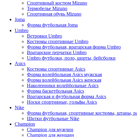
Спортивный костюм Mizuno
Термобелье Mizuno
Спортивная обувь Mizuno
Joma
Форма футбольная Joma
Umbro
Ветровки Umbro
Костюмы спортивные Umbro
Форма футбольная, вратарская форма Umbro
Вратарские перчатки Umbro
Umbro футболки, поло, шорты, бейсболки
Asics
Костюмы спортивные Asics
Форма волейбольная Asics мужская
Форма волейбольная Asics женская
Наколенники волейбольные Asics
Форма баскетбольная Asics
Вратарская и футбольная форма Asics
Носки спортивные, гольфы Asics
Nike
Форма футбольная, спортивные костюмы, штаны, р
Щитки футбольные Nike
Champion
Champion для мужчин
Champion для женщин