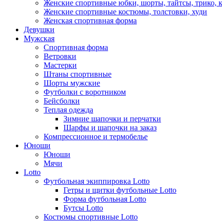
Женские спортивные юбки, шорты, тайтсы, трико, 
Женские спортивные костюмы, толстовки, худи
Женская спортивная форма
Девушки
Мужская
Спортивная форма
Ветровки
Мастерки
Штаны спортивные
Шорты мужские
Футболки с воротником
Бейсболки
Теплая одежда
Зимние шапочки и перчатки
Шарфы и шапочки на заказ
Компрессионное и термобелье
Юноши
Юноши
Мячи
Lotto
Футбольная экиппировка Lotto
Гетры и щитки футбольные Lotto
Форма футбольная Lotto
Бутсы Lotto
Костюмы спортивные Lotto