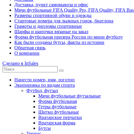
Доставка, пункт самовывоза и офис
Мячи футбольные FIFA Quality Pro, FIFA Quality, FIFA Bas
Размеры спортивной обуви и одежды
Стартовые номера для лыжных гонок, биатлона
Грамоты и дипломы спортивные
Шарфы и шапочки вязаные на заказ
Форма футбольная призера России по мини футболу
Как были созданы бутсы, факты из истории
Обратная связь
О компании
Сделано в InSales
Нанести номер, имя, логотип
Экипировка по видам спорта
Футбол, футзал
Мячи футбольные футзальные
Форма футбольная
Гетры футбольные
Щитки футбольные
Вратарские перчатки
Вратарская форма
Бутсы
Теннис