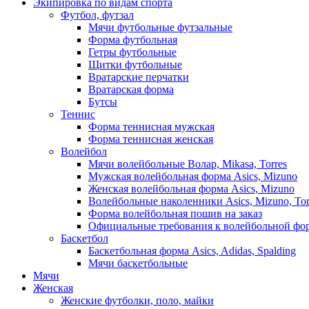
Экипировка по видам спорта
Футбол, футзал
Мячи футбольные футзальные
Форма футбольная
Гетры футбольные
Щитки футбольные
Вратарские перчатки
Вратарская форма
Бутсы
Теннис
Форма теннисная мужская
Форма теннисная женская
Волейбол
Мячи волейбольные Волар, Mikasa, Torres
Мужская волейбольная форма Asics, Mizuno
Женская волейбольная форма Asics, Mizuno
Волейбольные наколенники Asics, Mizuno, Tor
Форма волейбольная пошив на заказ
Официальные требования к волейбольной фо
Баскетбол
Баскетбольная форма Asics, Adidas, Spalding
Мячи баскетбольные
Мячи
Женская
Женские футболки, поло, майки