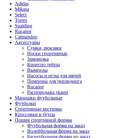
Adidas
Mikasa
Select
Torres
Spalding
Rucanor
Catmandoo
Аксессуары
Сумки, рюкзаки
Носки спортивные
Заморозка
Кинесио тейпы
Вымпелы
Насосы и иглы для мячей
Помпоны для черлидинга
Rucanor
Распородажа ткани
Манишки футбольные
Футболки
Спортивные костюмы
Кроссовки и бутсы
Пошив спортивной формы
Футбольная форма на заказ
Волейбольная форма на заказ
Баскетбольная форма на заказ