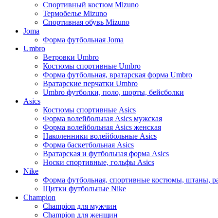
Спортивный костюм Mizuno
Термобелье Mizuno
Спортивная обувь Mizuno
Joma
Форма футбольная Joma
Umbro
Ветровки Umbro
Костюмы спортивные Umbro
Форма футбольная, вратарская форма Umbro
Вратарские перчатки Umbro
Umbro футболки, поло, шорты, бейсболки
Asics
Костюмы спортивные Asics
Форма волейбольная Asics мужская
Форма волейбольная Asics женская
Наколенники волейбольные Asics
Форма баскетбольная Asics
Вратарская и футбольная форма Asics
Носки спортивные, гольфы Asics
Nike
Форма футбольная, спортивные костюмы, штаны, р
Щитки футбольные Nike
Champion
Champion для мужчин
Champion для женщин