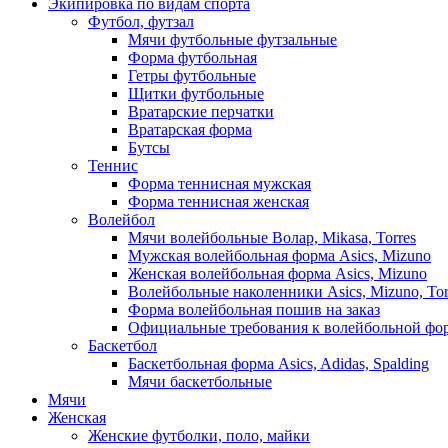
Экипировка по видам спорта
Футбол, футзал
Мячи футбольные футзальные
Форма футбольная
Гетры футбольные
Щитки футбольные
Вратарские перчатки
Вратарская форма
Бутсы
Теннис
Форма теннисная мужская
Форма теннисная женская
Волейбол
Мячи волейбольные Волар, Mikasa, Torres
Мужская волейбольная форма Asics, Mizuno
Женская волейбольная форма Asics, Mizuno
Волейбольные наколенники Asics, Mizuno, Tor
Форма волейбольная пошив на заказ
Официальные требования к волейбольной фо
Баскетбол
Баскетбольная форма Asics, Adidas, Spalding
Мячи баскетбольные
Мячи
Женская
Женские футболки, поло, майки