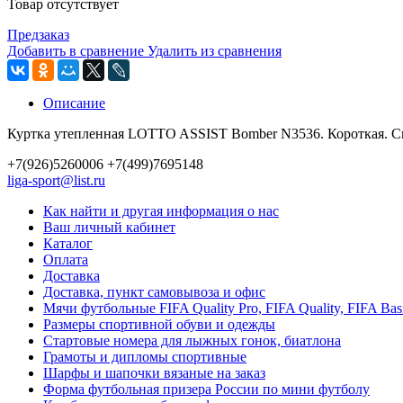
Товар отсутствует
Предзаказ
Добавить в сравнение
Удалить из сравнения
Описание
Куртка утепленная LOTTO ASSIST Bomber N3536. Короткая. Си
+7(926)5260006 +7(499)7695148
liga-sport@list.ru
Как найти и другая информация о нас
Ваш личный кабинет
Каталог
Оплата
Доставка
Доставка, пункт самовывоза и офис
Мячи футбольные FIFA Quality Pro, FIFA Quality, FIFA Bas
Размеры спортивной обуви и одежды
Стартовые номера для лыжных гонок, биатлона
Грамоты и дипломы спортивные
Шарфы и шапочки вязаные на заказ
Форма футбольная призера России по мини футболу