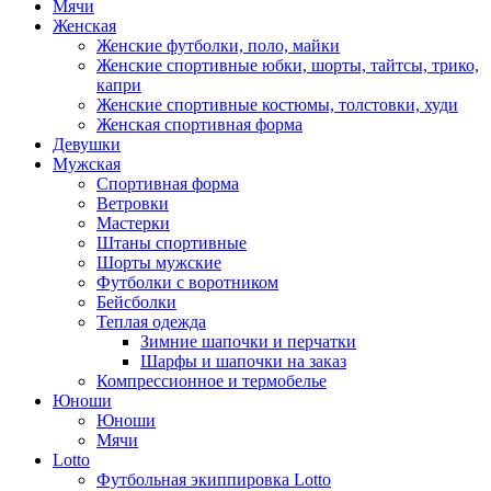
Мячи
Женская
Женские футболки, поло, майки
Женские спортивные юбки, шорты, тайтсы, трико,
капри
Женские спортивные костюмы, толстовки, худи
Женская спортивная форма
Девушки
Мужская
Спортивная форма
Ветровки
Мастерки
Штаны спортивные
Шорты мужские
Футболки с воротником
Бейсболки
Теплая одежда
Зимние шапочки и перчатки
Шарфы и шапочки на заказ
Компрессионное и термобелье
Юноши
Юноши
Мячи
Lotto
Футбольная экиппировка Lotto