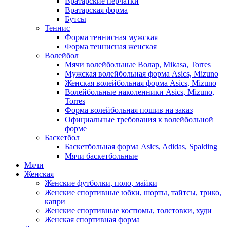
Вратарские перчатки
Вратарская форма
Бутсы
Теннис
Форма теннисная мужская
Форма теннисная женская
Волейбол
Мячи волейбольные Волар, Mikasa, Torres
Мужская волейбольная форма Asics, Mizuno
Женская волейбольная форма Asics, Mizuno
Волейбольные наколенники Asics, Mizuno,
Torres
Форма волейбольная пошив на заказ
Официальные требования к волейбольной
форме
Баскетбол
Баскетбольная форма Asics, Adidas, Spalding
Мячи баскетбольные
Мячи
Женская
Женские футболки, поло, майки
Женские спортивные юбки, шорты, тайтсы, трико,
капри
Женские спортивные костюмы, толстовки, худи
Женская спортивная форма