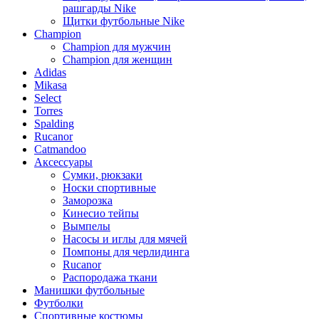
рашгарды Nike
Щитки футбольные Nike
Champion
Champion для мужчин
Champion для женщин
Adidas
Mikasa
Select
Torres
Spalding
Rucanor
Catmandoo
Аксессуары
Сумки, рюкзаки
Носки спортивные
Заморозка
Кинесио тейпы
Вымпелы
Насосы и иглы для мячей
Помпоны для черлидинга
Rucanor
Распородажа ткани
Манишки футбольные
Футболки
Спортивные костюмы