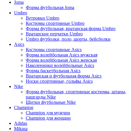
Joma
Форма футбольная Joma
Umbro
Ветровки Umbro
Костюмы спортивные Umbro
Форма футбольная, вратарская форма Umbro
Вратарские перчатки Umbro
Umbro футболки, поло, шорты, бейсболки
Asics
Костюмы спортивные Asics
Форма волейбольная Asics мужская
Форма волейбольная Asics женская
Наколенники волейбольные Asics
Форма баскетбольная Asics
Вратарская и футбольная форма Asics
Носки спортивные, гольфы Asics
Nike
Форма футбольная, спортивные костюмы, штаны,
рашгарды Nike
Щитки футбольные Nike
Champion
Champion для мужчин
Champion для женщин
Adidas
Mikasa