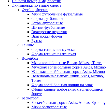
Нанести номер, имя, логотип
Экипировка по видам спорта
Футбол, футзал
Мячи футбольные футзальные
Форма футбольная
Гетры футбольные
Щитки футбольные
Вратарские перчатки
Вратарская форма
Бутсы
Теннис
Форма теннисная мужская
Форма теннисная женская
Волейбол
Мячи волейбольные Волар, Mikasa, Torres
Мужская волейбольная форма Asics, Mizuno
Женская волейбольная форма Asics, Mizuno
Волейбольные наколенники Asics, Mizuno,
Torres
Форма волейбольная пошив на заказ
Официальные требования к волейбольной
форме
Баскетбол
Баскетбольная форма Asics, Adidas, Spalding
Мячи баскетбольные