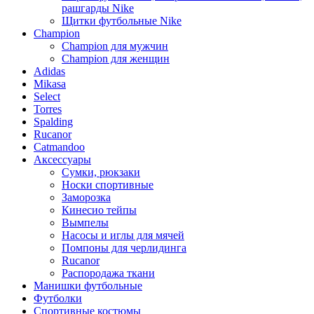
рашгарды Nike
Щитки футбольные Nike
Champion
Champion для мужчин
Champion для женщин
Adidas
Mikasa
Select
Torres
Spalding
Rucanor
Catmandoo
Аксессуары
Сумки, рюкзаки
Носки спортивные
Заморозка
Кинесио тейпы
Вымпелы
Насосы и иглы для мячей
Помпоны для черлидинга
Rucanor
Распородажа ткани
Манишки футбольные
Футболки
Спортивные костюмы