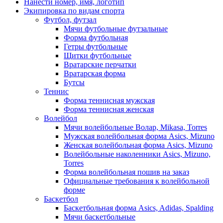
Нанести номер, имя, логотип
Экипировка по видам спорта
Футбол, футзал
Мячи футбольные футзальные
Форма футбольная
Гетры футбольные
Щитки футбольные
Вратарские перчатки
Вратарская форма
Бутсы
Теннис
Форма теннисная мужская
Форма теннисная женская
Волейбол
Мячи волейбольные Волар, Mikasa, Torres
Мужская волейбольная форма Asics, Mizuno
Женская волейбольная форма Asics, Mizuno
Волейбольные наколенники Asics, Mizuno,
Torres
Форма волейбольная пошив на заказ
Официальные требования к волейбольной
форме
Баскетбол
Баскетбольная форма Asics, Adidas, Spalding
Мячи баскетбольные