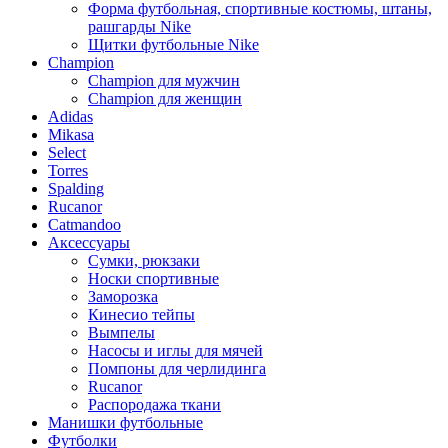
Форма футбольная, спортивные костюмы, штаны,
рашгарды Nike
Щитки футбольные Nike
Champion
Champion для мужчин
Champion для женщин
Adidas
Mikasa
Select
Torres
Spalding
Rucanor
Catmandoo
Аксессуары
Сумки, рюкзаки
Носки спортивные
Заморозка
Кинесио тейпы
Вымпелы
Насосы и иглы для мячей
Помпоны для черлидинга
Rucanor
Распородажа ткани
Манишки футбольные
Футболки