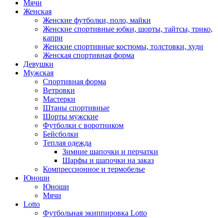
Мячи
Женская
Женские футболки, поло, майки
Женские спортивные юбки, шорты, тайтсы, трико,
капри
Женские спортивные костюмы, толстовки, худи
Женская спортивная форма
Девушки
Мужская
Спортивная форма
Ветровки
Мастерки
Штаны спортивные
Шорты мужские
Футболки с воротником
Бейсболки
Теплая одежда
Зимние шапочки и перчатки
Шарфы и шапочки на заказ
Компрессионное и термобелье
Юноши
Юноши
Мячи
Lotto
Футбольная экиппировка Lotto