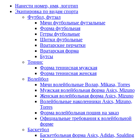
Нанести номер, имя, логотип
Экипировка по видам спорта
Футбол, футзал
Мячи футбольные футзальные
Форма футбольная
Гетры футбольные
Щитки футбольные
Вратарские перчатки
Вратарская форма
Бутсы
Теннис
Форма теннисная мужская
Форма теннисная женская
Волейбол
Мячи волейбольные Волар, Mikasa, Torres
Мужская волейбольная форма Asics, Mizuno
Женская волейбольная форма Asics, Mizuno
Волейбольные наколенники Asics, Mizuno,
Torres
Форма волейбольная пошив на заказ
Официальные требования к волейбольной
форме
Баскетбол
Баскетбольная форма Asics, Adidas, Spalding